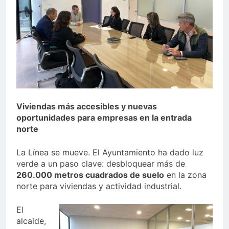
echa el cierre con éxito
rotundo
2 Semanas Atrás
La Mancomunidad y el
Banco de Alimentos del
Campo de Gibraltar renuevan
2 Semanas Atrás
su convenio de colaboración
Tráfico especial para
despedir la feria. Ojo si vas
a Santa Bárbara
2 Semanas Atrás
La feria se despide por todo
lo alto: Antonio José,
Viviendas más accesibles y nuevas
fuegos artificiales y música
oportunidades para empresas en la entrada
2 Semanas Atrás
hasta el amanecer
norte
La Línea se mueve. El Ayuntamiento ha dado luz
verde a un paso clave: desbloquear más de
260.000 metros cuadrados de suelo
en la zona
norte para viviendas y actividad industrial.
El
alcalde,