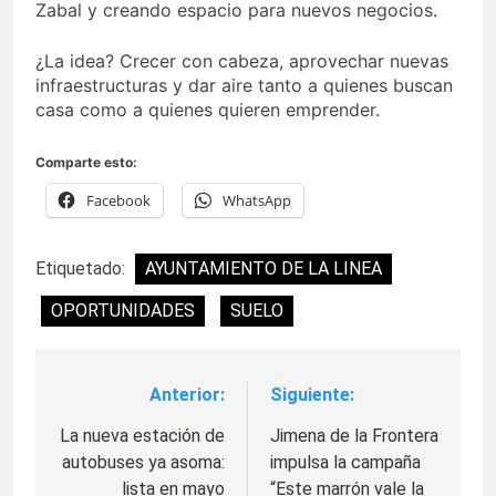
Zabal y creando espacio para nuevos negocios.
¿La idea? Crecer con cabeza, aprovechar nuevas
infraestructuras y dar aire tanto a quienes buscan
casa como a quienes quieren emprender.
Comparte esto:
Facebook
WhatsApp
Etiquetado:
AYUNTAMIENTO DE LA LINEA
OPORTUNIDADES
SUELO
Anterior:
Siguiente:
Navegación
de
La nueva estación de
Jimena de la Frontera
autobuses ya asoma:
impulsa la campaña
entradas
lista en mayo
“Este marrón vale la