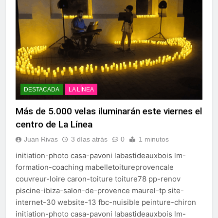
DESTACADA
LA LÍNEA
Más de 5.000 velas iluminarán este viernes el
centro de La Línea
Juan Rivas
3 días atrás
0
1 minutos
initiation-photo casa-pavoni labastideauxbois lm-
formation-coaching mabelletoitureprovencale
couvreur-loire caron-toiture toiture78 pp-renov
piscine-ibiza-salon-de-provence maurel-tp site-
internet-30 website-13 fbc-nuisible peinture-chiron
initiation-photo casa-pavoni labastideauxbois lm-