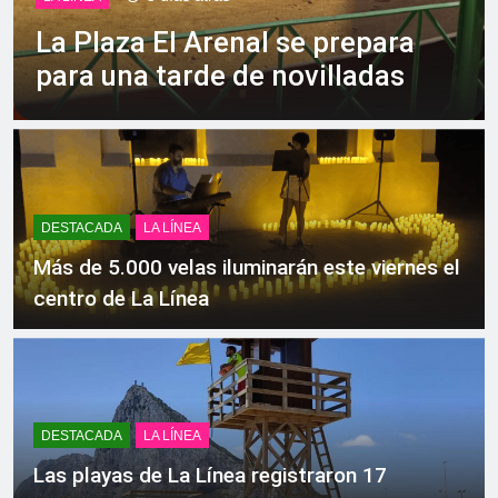
echa el cierre con éxito
La Plaza El Arenal se prepara
rotundo
2 Semanas Atrás
para una tarde de novilladas
La Mancomunidad y el
Banco de Alimentos del
Campo de Gibraltar renuevan
2 Semanas Atrás
su convenio de colaboración
Tráfico especial para
despedir la feria. Ojo si vas
a Santa Bárbara
2 Semanas Atrás
La feria se despide por todo
DESTACADA
LA LÍNEA
lo alto: Antonio José,
fuegos artificiales y música
Más de 5.000 velas iluminarán este viernes el
2 Semanas Atrás
hasta el amanecer
centro de La Línea
DESTACADA
LA LÍNEA
Las playas de La Línea registraron 17