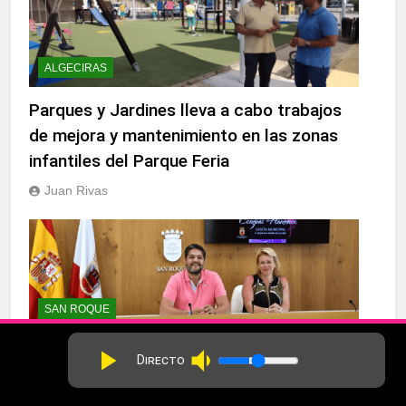
ALGECIRAS
Parques y Jardines lleva a cabo trabajos
de mejora y mantenimiento en las zonas
infantiles del Parque Feria
Juan Rivas
SAN ROQUE
Presentación de las Fiestas de la Virgen
volume_down
play_arrow
Directo
del Carmen de Torreguadiaro, que
comienzan el jueves