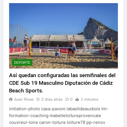
DEPORTE
Así quedan configuradas las semifinales del
CDE Sub 19 Masculino Diputación de Cádiz
Beach Sports.
Juan Rivas
2 días atrás
0
1 minutos
initiation-photo casa-pavoni labastideauxbois lm-
formation-coaching mabelletoitureprovencale
couvreur-loire caron-toiture toiture78 pp-renov