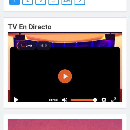
1
2
3
…
264
TV En Directo