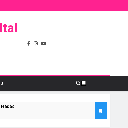
tal
AD
s Hadas