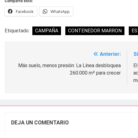
Comparte esto:
Facebook
WhatsApp
Etiquetado:
CAMPAÑA
CONTENEDOR MARRON
ES
Anterior:
S
Navegación
de
Más suelo, menos presión: La Línea desbloquea
El
260.000 m² para crecer
ac
entradas
m
DEJA UN COMENTARIO