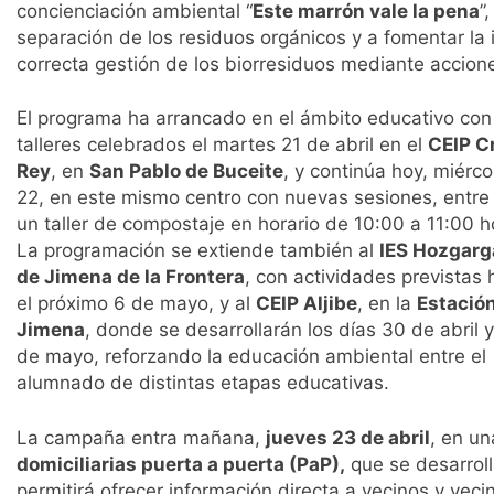
concienciación ambiental “
Este marrón vale la pena
”
separación de los residuos orgánicos y a fomentar la 
correcta gestión de los biorresiduos mediante accion
El programa ha arrancado en el ámbito educativo con
talleres celebrados el martes 21 de abril en el
CEIP C
Rey
, en
San Pablo de Buceite
, y continúa hoy, miérco
22, en este mismo centro con nuevas sesiones, entre 
un taller de compostaje en horario de 10:00 a 11:00 h
La programación se extiende también al
IES Hozgarg
de Jimena de la Frontera
, con actividades previstas 
el próximo 6 de mayo, y al
CEIP Aljibe
, en la
Estació
Jimena
, donde se desarrollarán los días 30 de abril y
de mayo, reforzando la educación ambiental entre el
alumnado de distintas etapas educativas.
La campaña entra mañana,
jueves 23 de abril
, en un
domiciliarias puerta a puerta (PaP),
que se desarrol
permitirá ofrecer información directa a vecinos y vec