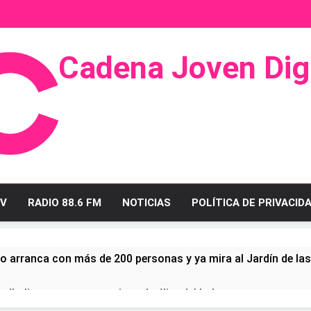
Cadena Joven Digi
 Radio Y Televisión
V
RADIO 88.6 FM
NOTICIAS
POLÍTICA DE PRIVACID
o arranca con más de 200 personas y ya mira al Jardín de la
ullo linense tras conquistar la élite del baloncesto