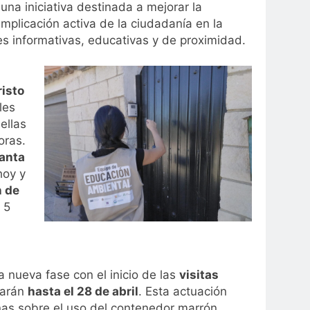
, una iniciativa destinada a mejorar la
implicación activa de la ciudadanía en la
es informativas, educativas y de proximidad.
risto
les
ellas
oras.
anta
hoy y
n de
 5
a nueva fase con el inicio de las
visitas
larán
hasta el 28 de abril
. Esta actuación
inas sobre el uso del contenedor marrón,