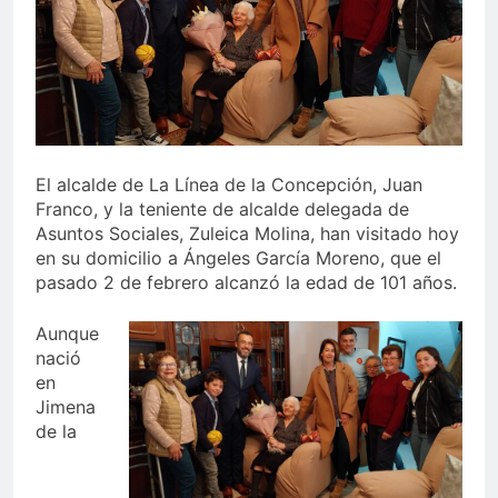
echa el cierre con éxito
rotundo
2 Semanas Atrás
La Mancomunidad y el
Banco de Alimentos del
Campo de Gibraltar renuevan
2 Semanas Atrás
su convenio de colaboración
Tráfico especial para
despedir la feria. Ojo si vas
a Santa Bárbara
El alcalde de La Línea de la Concepción, Juan
2 Semanas Atrás
Franco, y la teniente de alcalde delegada de
La feria se despide por todo
lo alto: Antonio José,
Asuntos Sociales, Zuleica Molina, han visitado hoy
fuegos artificiales y música
en su domicilio a Ángeles García Moreno, que el
2 Semanas Atrás
hasta el amanecer
pasado 2 de febrero alcanzó la edad de 101 años.
Aunque
nació
en
Jimena
de la