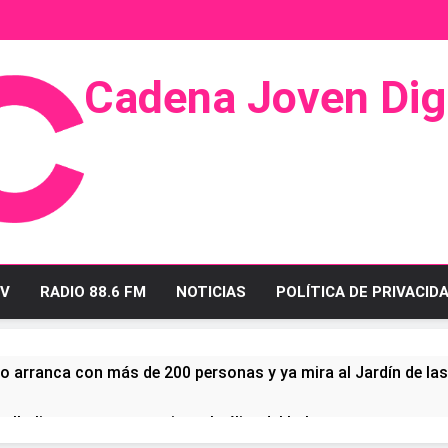
Cadena Joven Digi
 Radio Y Televisión
V
RADIO 88.6 FM
NOTICIAS
POLÍTICA DE PRIVACID
o arranca con más de 200 personas y ya mira al Jardín de la
ullo linense tras conquistar la élite del baloncesto