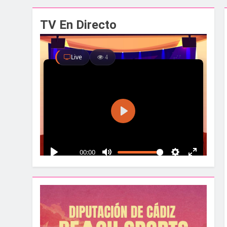
El alcalde y el pr
TV En Directo
1 Semana Atrás
Santa Bárbara acog
1 Semana Atrás
La Línea albergar
1 Semana Atrás
Parques y Jardines
1 Semana Atrás
La Velada y Fiesta
1 Semana Atrás
La Mancomunidad y
1 Semana Atrás
Tráfico especial p
2 Semanas Atrás
La feria se despid
2 Semanas Atrás