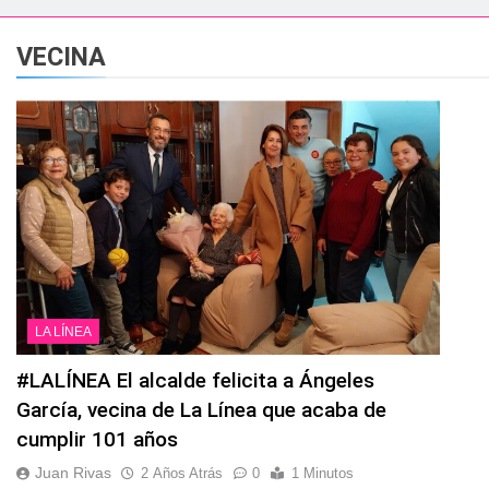
esidente de la APBA comprueban el avance de las obras de Alc
VECINA
e el circuito nacional de vóley playa tres estrellas y el C
á el Campeonato de Europa de Beach Sprint 2026 con más de 1
 lleva a cabo trabajos de mejora y mantenimiento en las zona
s 2026 echa el cierre con éxito rotundo
 el Banco de Alimentos del Campo de Gibraltar renuevan su
LA LÍNEA
ara despedir la feria. Ojo si vas a Santa Bárbara
#LALÍNEA El alcalde felicita a Ángeles
García, vecina de La Línea que acaba de
e por todo lo alto: Antonio José, fuegos artificiales y músic
cumplir 101 años
Juan Rivas
2 Años Atrás
0
1 Minutos