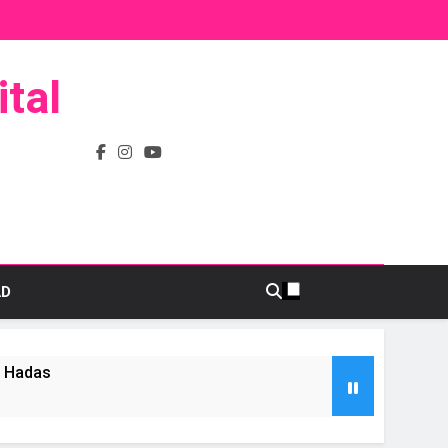
tal
AD
s Hadas