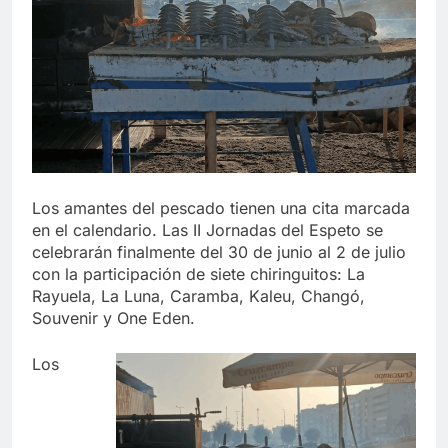
echa el cierre con éxito
rotundo
2 Semanas Atrás
La Mancomunidad y el Banco
de Alimentos del Campo de
Gibraltar renuevan su
2 Semanas Atrás
convenio de colaboración
Tráfico especial para
despedir la feria. Ojo si vas
a Santa Bárbara
2 Semanas Atrás
La feria se despide por todo
lo alto: Antonio José, fuegos
Los amantes del pescado tienen una cita marcada
artificiales y música hasta el
en el calendario. Las II Jornadas del Espeto se
2 Semanas Atrás
amanecer
celebrarán finalmente del 30 de junio al 2 de julio
con la participación de siete chiringuitos: La
Rayuela, La Luna, Caramba, Kaleu, Changó,
Souvenir y One Eden.
Los