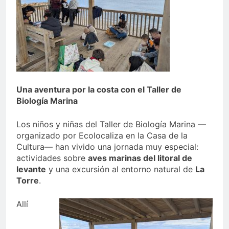
echa el cierre con éxito
rotundo
1 Semana Atrás
La Mancomunidad y el
Banco de Alimentos del
Campo de Gibraltar renuevan
1 Semana Atrás
su convenio de colaboración
Tráfico especial para
despedir la feria. Ojo si vas
a Santa Bárbara
2 Semanas Atrás
Una aventura por la costa con el Taller de
La feria se despide por todo
Biología Marina
lo alto: Antonio José,
fuegos artificiales y música
2 Semanas Atrás
Los niños y niñas del Taller de Biología Marina —
hasta el amanecer
organizado por Ecolocaliza en la Casa de la
Cultura— han vivido una jornada muy especial:
actividades sobre
aves marinas del litoral de
levante
y una excursión al entorno natural de
La
Torre
.
Allí