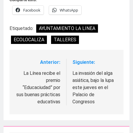
Facebook
WhatsApp
Etiquetado:
AYUNTAMIENTO LA LINEA
ECOLOCALIZA
TALLERES
Anterior:
Siguiente:
Navegación
de
La Línea recibe el
La invasión del alga
premio
asiática, bajo la lupa
entradas
“Educaciudad” por
este jueves en el
sus buenas prácticas
Palacio de
educativas
Congresos