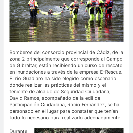
echa el cierre con éxito
rotundo
2 Semanas Atrás
La Mancomunidad y el
Banco de Alimentos del
Campo de Gibraltar renuevan
2 Semanas Atrás
su convenio de colaboración
Tráfico especial para
despedir la feria. Ojo si vas
a Santa Bárbara
2 Semanas Atrás
Bomberos del consorcio provincial de Cádiz, de la
La feria se despide por todo
zona 2 principalmente que corresponde al Campo
lo alto: Antonio José,
de Gibraltar, están recibiendo un curso de rescate
fuegos artificiales y música
2 Semanas Atrás
en inundaciones a través de la empresa E-Rescue.
hasta el amanecer
El río Guadiaro ha sido elegido como escenario
donde realizar las prácticas del mismo y el
teniente de alcalde de Seguridad Ciudadana,
David Ramos, acompañado de la edil de
Participación Ciudadana, Rocío Fernández, se ha
personado en el lugar para constatar que tenían
todo lo necesario para realizarlo adecuadamente.
Durante