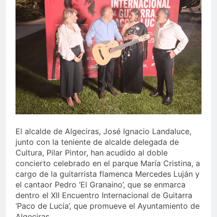
echa el cierre con éxito
rotundo
1 Semana Atrás
La Mancomunidad y el
Banco de Alimentos del
Campo de Gibraltar renuevan
1 Semana Atrás
su convenio de colaboración
Tráfico especial para
despedir la feria. Ojo si vas
a Santa Bárbara
2 Semanas Atrás
La feria se despide por todo
lo alto: Antonio José,
fuegos artificiales y música
2 Semanas Atrás
hasta el amanecer
El alcalde de Algeciras, José Ignacio Landaluce,
junto con la teniente de alcalde delegada de
Cultura, Pilar Pintor, han acudido al doble
concierto celebrado en el parque María Cristina, a
cargo de la guitarrista flamenca Mercedes Luján y
el cantaor Pedro ‘El Granaino’, que se enmarca
dentro el XII Encuentro Internacional de Guitarra
‘Paco de Lucía’, que promueve el Ayuntamiento de
Algeciras.