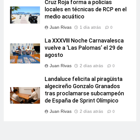
Cruz Roja forma a policías
locales en técnicas de RCP en el
medio acuático
Juan Rivas
1 día atrás
0
La XXXVIII Noche Carnavalesca
vuelve a ‘Las Palomas’ el 29 de
agosto
Juan Rivas
2 días atrás
0
Landaluce felicita al piragüista
algecireño Gonzalo Granados
tras proclamarse subcampeón
de España de Sprint Olímpico
Juan Rivas
2 días atrás
0