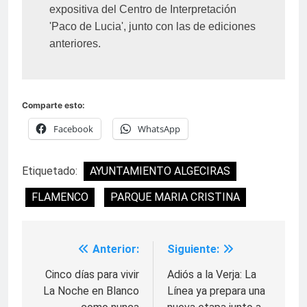
expositiva del Centro de Interpretación 
'Paco de Lucia', junto con las de ediciones 
anteriores.
Comparte esto:
Facebook
WhatsApp
Etiquetado:
AYUNTAMIENTO ALGECIRAS
FLAMENCO
PARQUE MARIA CRISTINA
Anterior:
Siguiente:
Navegación
de
Cinco días para vivir
Adiós a la Verja: La
La Noche en Blanco
Línea ya prepara una
entradas