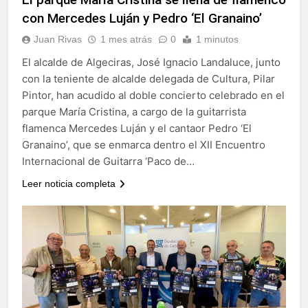
echa el cierre con éxito
con Mercedes Luján y Pedro ‘El Granaino’
rotundo
2 Semanas Atrás
La Mancomunidad y el
Juan Rivas
1 mes atrás
0
1 minutos
Banco de Alimentos del
El alcalde de Algeciras, José Ignacio Landaluce, junto
Campo de Gibraltar renuevan
2 Semanas Atrás
su convenio de colaboración
con la teniente de alcalde delegada de Cultura, Pilar
Tráfico especial para
Pintor, han acudido al doble concierto celebrado en el
despedir la feria. Ojo si vas
a Santa Bárbara
parque María Cristina, a cargo de la guitarrista
2 Semanas Atrás
flamenca Mercedes Luján y el cantaor Pedro ‘El
La feria se despide por todo
lo alto: Antonio José,
Granaino’, que se enmarca dentro el XII Encuentro
fuegos artificiales y música
2 Semanas Atrás
Internacional de Guitarra ‘Paco de…
hasta el amanecer
Leer noticia completa