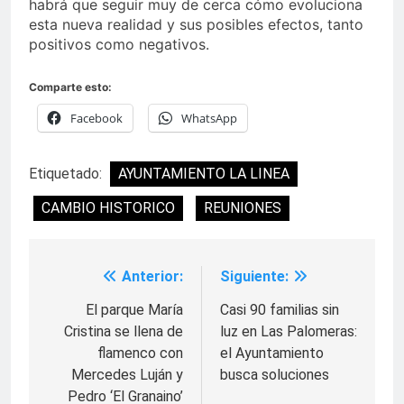
habrá que seguir muy de cerca cómo evoluciona
esta nueva realidad y sus posibles efectos, tanto
positivos como negativos.
Comparte esto:
Facebook
WhatsApp
Etiquetado:
AYUNTAMIENTO LA LINEA
CAMBIO HISTORICO
REUNIONES
Anterior:
Siguiente:
Navegación
de
El parque María
Casi 90 familias sin
Cristina se llena de
luz en Las Palomeras:
entradas
flamenco con
el Ayuntamiento
Mercedes Luján y
busca soluciones
Pedro ‘El Granaino’