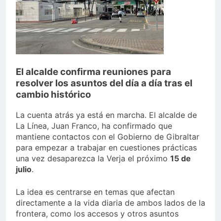
echa el cierre con éxito
rotundo
2 Semanas Atrás
La Mancomunidad y el
Banco de Alimentos del
Campo de Gibraltar renuevan
2 Semanas Atrás
su convenio de colaboración
Tráfico especial para
despedir la feria. Ojo si vas
El alcalde confirma reuniones para
a Santa Bárbara
resolver los asuntos del día a día tras el
2 Semanas Atrás
La feria se despide por todo
cambio histórico
lo alto: Antonio José,
fuegos artificiales y música
La cuenta atrás ya está en marcha. El alcalde de
2 Semanas Atrás
hasta el amanecer
La Línea, Juan Franco, ha confirmado que
mantiene contactos con el Gobierno de Gibraltar
para empezar a trabajar en cuestiones prácticas
una vez desaparezca la Verja el próximo
15 de
julio
.
La idea es centrarse en temas que afectan
directamente a la vida diaria de ambos lados de la
frontera, como los accesos y otros asuntos