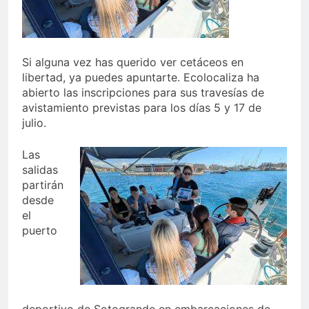
echa el cierre con éxito
rotundo
1 Semana Atrás
La Mancomunidad y el
Banco de Alimentos del
Si alguna vez has querido ver cetáceos en
Campo de Gibraltar renuevan
1 Semana Atrás
libertad, ya puedes apuntarte. Ecolocaliza ha
su convenio de colaboración
Tráfico especial para
abierto las inscripciones para sus travesías de
despedir la feria. Ojo si vas
avistamiento previstas para los días 5 y 17 de
a Santa Bárbara
2 Semanas Atrás
julio.
La feria se despide por todo
lo alto: Antonio José,
Las
fuegos artificiales y música
2 Semanas Atrás
hasta el amanecer
salidas
partirán
desde
el
puerto