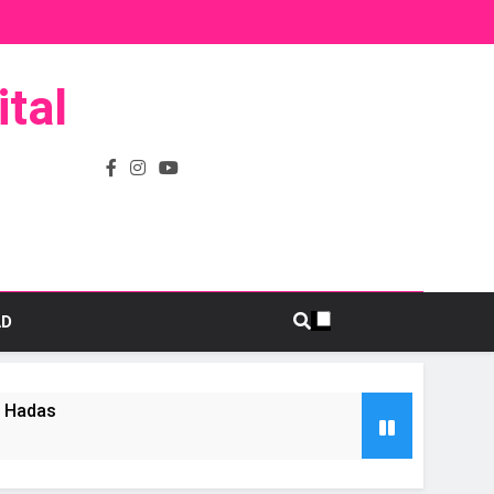
tal
AD
s Hadas