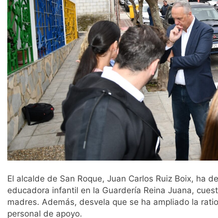
El alcalde de San Roque, Juan Carlos Ruiz Boix, ha den
educadora infantil en la Guardería Reina Juana, cues
madres. Además, desvela que se ha ampliado la ratio 
personal de apoyo.