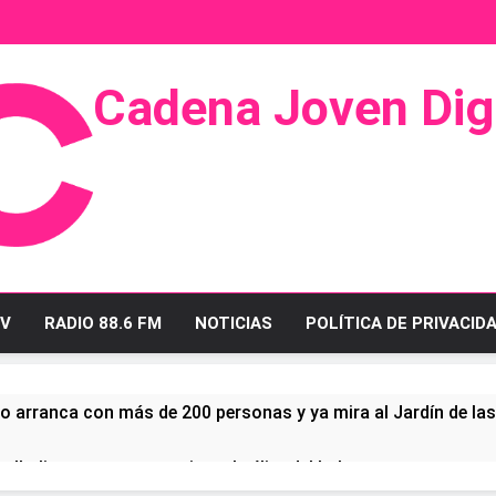
Cadena Joven Digi
 Radio Y Televisión
V
RADIO 88.6 FM
NOTICIAS
POLÍTICA DE PRIVACID
o arranca con más de 200 personas y ya mira al Jardín de la
ullo linense tras conquistar la élite del baloncesto