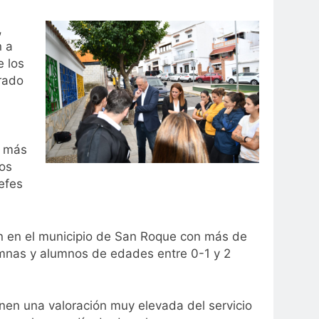
,
n a
e los
rado
o más
Los
jefes
ión en el municipio de San Roque con más de
umnas y alumnos de edades entre 0-1 y 2
nen una valoración muy elevada del servicio