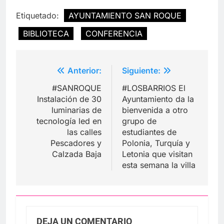
Etiquetado:
AYUNTAMIENTO SAN ROQUE
BIBLIOTECA
CONFERENCIA
Navegación
Anterior:
Siguiente:
de
#SANROQUE
#LOSBARRIOS El
entradas
Instalación de 30
Ayuntamiento da la
luminarias de
bienvenida a otro
tecnología led en
grupo de
las calles
estudiantes de
Pescadores y
Polonia, Turquía y
Calzada Baja
Letonia que visitan
esta semana la villa
DEJA UN COMENTARIO