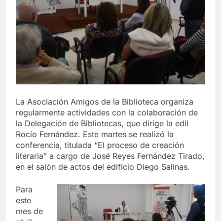
echa el cierre con éxito
rotundo
2 Semanas Atrás
La Mancomunidad y el Banco
de Alimentos del Campo de
Gibraltar renuevan su
2 Semanas Atrás
convenio de colaboración
Tráfico especial para
despedir la feria. Ojo si vas
a Santa Bárbara
2 Semanas Atrás
La feria se despide por todo
La Asociación Amigos de la Biblioteca organiza
lo alto: Antonio José, fuegos
artificiales y música hasta el
regularmente actividades con la colaboración de
2 Semanas Atrás
amanecer
la Delegación de Bibliotecas, que dirige la edil
Rocío Fernández. Este martes se realizó la
conferencia, titulada “El proceso de creación
literaria” a cargo de José Reyes Fernández Tirado,
en el salón de actos del edificio Diego Salinas.
Para
este
mes de