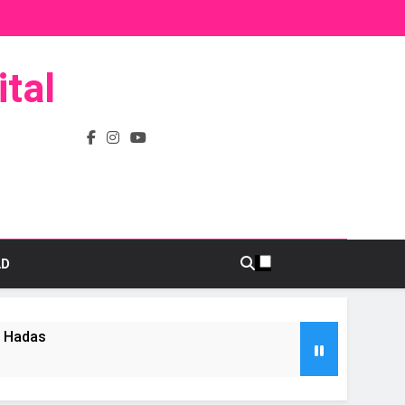
tal
AD
s Hadas