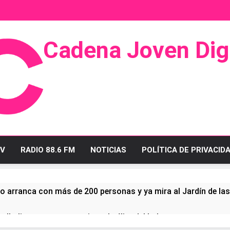
Cadena Joven Digi
 Radio Y Televisión
V
RADIO 88.6 FM
NOTICIAS
POLÍTICA DE PRIVACID
o arranca con más de 200 personas y ya mira al Jardín de la
ullo linense tras conquistar la élite del baloncesto