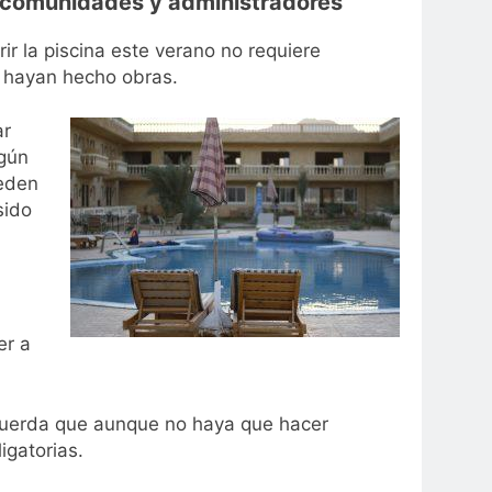
r comunidades y administradores
r la piscina este verano no requiere
 hayan hecho obras.
ar
egún
ueden
sido
er a
ecuerda que aunque no haya que hacer
igatorias.