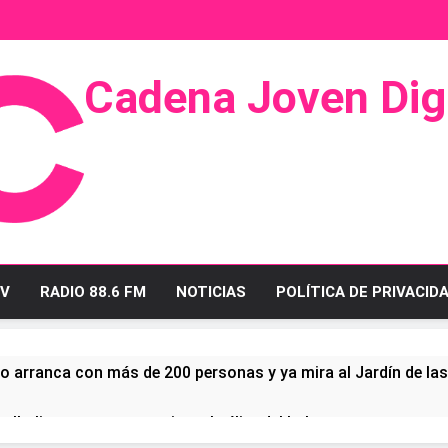
Cadena Joven Digi
 Radio Y Televisión
V
RADIO 88.6 FM
NOTICIAS
POLÍTICA DE PRIVACID
o arranca con más de 200 personas y ya mira al Jardín de la
ullo linense tras conquistar la élite del baloncesto