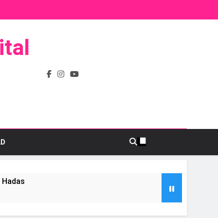
tal
AD
s Hadas