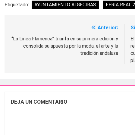
Etiquetado:
AYUNTAMIENTO ALGECIRAS
FERIA REAL 
Anterior:
S
Navegación
de
“La Línea Flamenca” triunfa en su primera edición y
E
consolida su apuesta por la moda, el arte y la
re
entradas
tradición andaluza
cu
pl
DEJA UN COMENTARIO