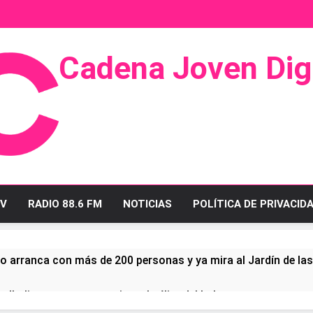
Cadena Joven Digi
 Radio Y Televisión
V
RADIO 88.6 FM
NOTICIAS
POLÍTICA DE PRIVACID
o arranca con más de 200 personas y ya mira al Jardín de la
ullo linense tras conquistar la élite del baloncesto