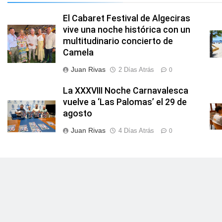
El Cabaret Festival de Algeciras
vive una noche histórica con un
multitudinario concierto de
Camela
Juan Rivas
2 Días Atrás
0
La XXXVIII Noche Carnavalesca
vuelve a ‘Las Palomas’ el 29 de
agosto
Juan Rivas
4 Días Atrás
0