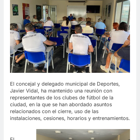
echa el cierre con éxito
rotundo
2 Semanas Atrás
La Mancomunidad y el Banco
de Alimentos del Campo de
Gibraltar renuevan su
2 Semanas Atrás
convenio de colaboración
Tráfico especial para
despedir la feria. Ojo si vas
a Santa Bárbara
2 Semanas Atrás
La feria se despide por todo
lo alto: Antonio José, fuegos
artificiales y música hasta el
2 Semanas Atrás
amanecer
El concejal y delegado municipal de Deportes,
Javier Vidal, ha mantenido una reunión con
representantes de los clubes de fútbol de la
ciudad, en la que se han abordado asuntos
relacionados con el cierre, uso de las
instalaciones, cesiones, horarios y entrenamientos.
El