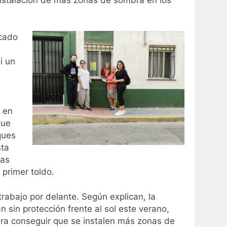
ocado
i un
 en
que
ques
sta
mas
 primer toldo.
rabajo por delante. Según explican, la
n sin protección frente al sol este verano,
ara conseguir que se instalen más zonas de