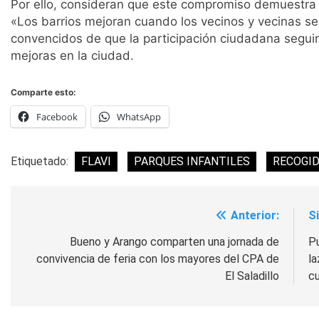
Por ello, consideran que este compromiso demuestra q
«Los barrios mejoran cuando los vecinos y vecinas s
convencidos de que la participación ciudadana segui
mejoras en la ciudad.
Comparte esto:
Facebook
WhatsApp
Etiquetado:
FLAVI
PARQUES INFANTILES
RECOGID
Anterior:
S
Navegación
de
Bueno y Arango comparten una jornada de
P
convivencia de feria con los mayores del CPA de
la
entradas
El Saladillo
cu