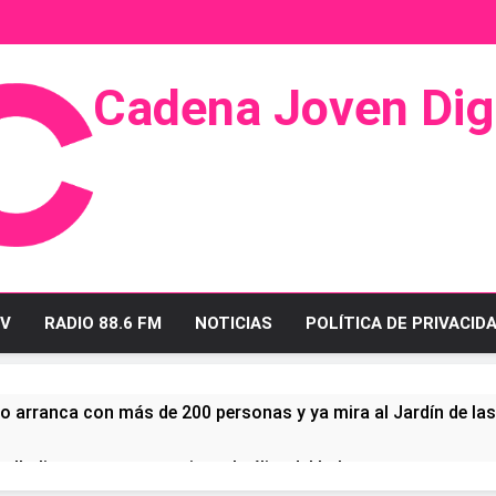
Cadena Joven Digi
 Radio Y Televisión
V
RADIO 88.6 FM
NOTICIAS
POLÍTICA DE PRIVACID
o arranca con más de 200 personas y ya mira al Jardín de la
ullo linense tras conquistar la élite del baloncesto