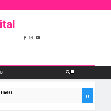
tal
AD
s Hadas