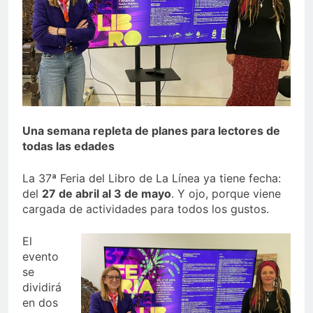
echa el cierre con éxito
rotundo
1 Semana Atrás
La Mancomunidad y el
Banco de Alimentos del
Campo de Gibraltar renuevan
1 Semana Atrás
su convenio de colaboración
Tráfico especial para
despedir la feria. Ojo si vas
a Santa Bárbara
2 Semanas Atrás
Una semana repleta de planes para lectores de
La feria se despide por todo
lo alto: Antonio José,
todas las edades
fuegos artificiales y música
2 Semanas Atrás
hasta el amanecer
La 37ª Feria del Libro de La Línea ya tiene fecha:
del
27 de abril al 3 de mayo
. Y ojo, porque viene
cargada de actividades para todos los gustos.
El
evento
se
dividirá
en dos