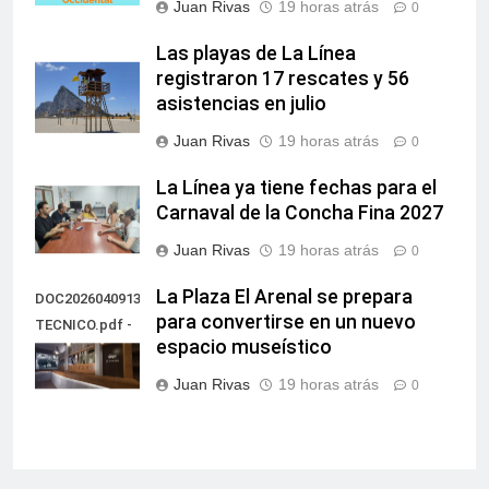
Juan Rivas
19 horas atrás
0
Las playas de La Línea
registraron 17 rescates y 56
asistencias en julio
Juan Rivas
19 horas atrás
0
La Línea ya tiene fechas para el
Carnaval de la Concha Fina 2027
Juan Rivas
19 horas atrás
0
La Plaza El Arenal se prepara
DOC20260409135851PROYECTO
para convertirse en un nuevo
TECNICO.pdf -
espacio museístico
60
Juan Rivas
19 horas atrás
0