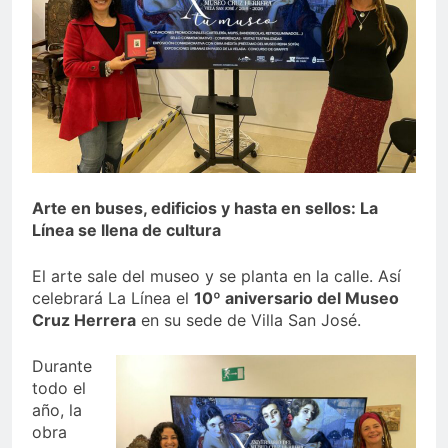
echa el cierre con éxito
rotundo
2 Semanas Atrás
La Mancomunidad y el
Banco de Alimentos del
Campo de Gibraltar renuevan
2 Semanas Atrás
su convenio de colaboración
Tráfico especial para
despedir la feria. Ojo si vas
a Santa Bárbara
2 Semanas Atrás
La feria se despide por todo
lo alto: Antonio José,
Arte en buses, edificios y hasta en sellos: La
fuegos artificiales y música
Línea se llena de cultura
2 Semanas Atrás
hasta el amanecer
El arte sale del museo y se planta en la calle. Así
celebrará La Línea el
10º aniversario del Museo
Cruz Herrera
en su sede de Villa San José.
Durante
todo el
año, la
obra