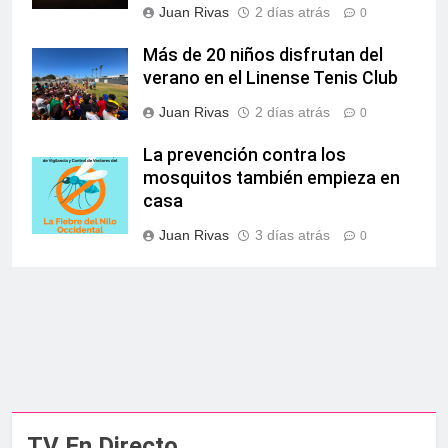
Juan Rivas
2 días atrás
0
Más de 20 niños disfrutan del
verano en el Linense Tenis Club
Juan Rivas
2 días atrás
0
La prevención contra los
mosquitos también empieza en
casa
Juan Rivas
3 días atrás
0
TV En Directo