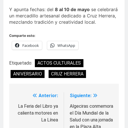
Y apunta fechas: del
8 al 10 de mayo
se celebrará
un mercadillo artesanal dedicado a Cruz Herrera,
mezclando tradición y creatividad local.
Comparte esto:
Facebook
WhatsApp
Etiquetado:
ACTOS CULTURALES
ANIVERSARIO
CRUZ HERRERA
Anterior:
Siguiente:
Navegación
de
La Feria del Libro ya
Algeciras conmemora
calienta motores en
el Día Mundial de la
entradas
La Línea
Salud con una jornada
en la Plaza Alta