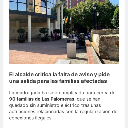
echa el cierre con éxito
rotundo
2 Semanas Atrás
La Mancomunidad y el
Banco de Alimentos del
Campo de Gibraltar renuevan
2 Semanas Atrás
su convenio de colaboración
Tráfico especial para
despedir la feria. Ojo si vas
a Santa Bárbara
2 Semanas Atrás
La feria se despide por todo
lo alto: Antonio José,
fuegos artificiales y música
2 Semanas Atrás
hasta el amanecer
El alcalde critica la falta de aviso y pide
una salida para las familias afectadas
La madrugada ha sido complicada para cerca de
90 familias de Las Palomeras
, que se han
quedado sin suministro eléctrico tras unas
actuaciones relacionadas con la regularización de
conexiones ilegales.