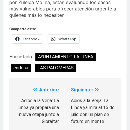
por Zuleica Molina, están evaluando los casos
más vulnerables para ofrecer atención urgente a
quienes más lo necesiten.
Comparte esto:
Facebook
WhatsApp
Etiquetado:
AYUNTAMIENTO LA LINEA
endesa
LAS PALOMERAS
Anterior:
Siguiente:
Navegación
de
Adiós a la Verja: La
Adiós a la Verja: La
Línea ya prepara una
Línea ya mira al 15 de
entradas
nueva etapa junto a
julio con un plan de
Gibraltar
futuro en mente