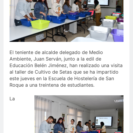
echa el cierre con éxito
rotundo
2 Semanas Atrás
La Mancomunidad y el
Banco de Alimentos del
Campo de Gibraltar renuevan
2 Semanas Atrás
su convenio de colaboración
Tráfico especial para
despedir la feria. Ojo si vas
a Santa Bárbara
2 Semanas Atrás
El teniente de alcalde delegado de Medio
La feria se despide por todo
Ambiente, Juan Serván, junto a la edil de
lo alto: Antonio José,
Educación Belén Jiménez, han realizado una visita
fuegos artificiales y música
2 Semanas Atrás
al taller de Cultivo de Setas que se ha impartido
hasta el amanecer
este jueves en la Escuela de Hostelería de San
Roque a una treintena de estudiantes.
La