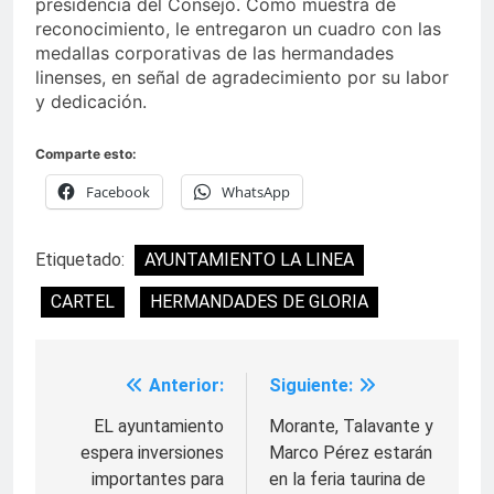
presidencia del Consejo. Como muestra de
reconocimiento, le entregaron un cuadro con las
medallas corporativas de las hermandades
linenses, en señal de agradecimiento por su labor
y dedicación.
Comparte esto:
Facebook
WhatsApp
Etiquetado:
AYUNTAMIENTO LA LINEA
CARTEL
HERMANDADES DE GLORIA
Anterior:
Siguiente:
Navegación
de
EL ayuntamiento
Morante, Talavante y
espera inversiones
Marco Pérez estarán
entradas
importantes para
en la feria taurina de