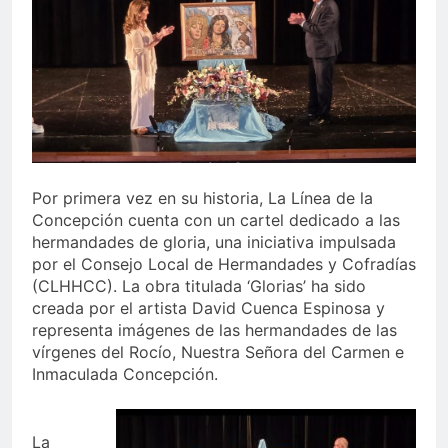
echa el cierre con éxito
rotundo
2 Semanas Atrás
La Mancomunidad y el
Banco de Alimentos del
Campo de Gibraltar renuevan
2 Semanas Atrás
su convenio de colaboración
Tráfico especial para
despedir la feria. Ojo si vas
a Santa Bárbara
2 Semanas Atrás
La feria se despide por todo
Por primera vez en su historia, La Línea de la
lo alto: Antonio José,
Concepción cuenta con un cartel dedicado a las
fuegos artificiales y música
2 Semanas Atrás
hermandades de gloria, una iniciativa impulsada
hasta el amanecer
por el Consejo Local de Hermandades y Cofradías
(CLHHCC). La obra titulada ‘Glorias’ ha sido
creada por el artista David Cuenca Espinosa y
representa imágenes de las hermandades de las
vírgenes del Rocío, Nuestra Señora del Carmen e
Inmaculada Concepción.
La