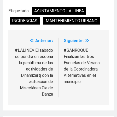
Etiquetado:
AYUNTAMIENTO LA LINEA
INCIDENCIAS
MANTENIMIENTO URBANO
Anterior:
Siguiente:
Navegación
de
#LALÍNEA El sábado
#SANROQUE
se pondrá en escena
Finalizan las tres
entradas
la penúltima de las
Escuelas de Verano
actividades de
de la Coordinadora
Dinamizartj con la
Alternativas en el
actuación de
municipio
Miscelánea Cia de
Danza