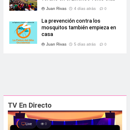
Juan Rivas
4 días atrás
0
La prevención contra los
mosquitos también empieza en
casa
Juan Rivas
5 días atrás
0
TV En Directo