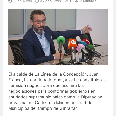
0
Juan Rivas
3 Años Atrás
2 Minutos
echa el cierre con éxito
rotundo
2 Semanas Atrás
La Mancomunidad y el
Banco de Alimentos del
Campo de Gibraltar renuevan
2 Semanas Atrás
su convenio de colaboración
Tráfico especial para
despedir la feria. Ojo si vas
a Santa Bárbara
2 Semanas Atrás
La feria se despide por todo
lo alto: Antonio José,
fuegos artificiales y música
2 Semanas Atrás
hasta el amanecer
El alcalde de La Línea de la Concepción, Juan
Franco, ha confirmado que ya se ha constituido la
comisión negociadora que asumirá las
negociaciones para conformar gobiernos en
entidades supramunicipales como la Diputación
provincial de Cádiz o la Mancomunidad de
Municipios del Campo de Gibraltar.