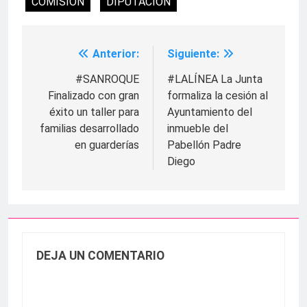
COMISION
DIPUTACION
Anterior:
Siguiente:
Navegación
de
#SANROQUE
#LALÍNEA La Junta
Finalizado con gran
formaliza la cesión al
entradas
éxito un taller para
Ayuntamiento del
familias desarrollado
inmueble del
en guarderías
Pabellón Padre
Diego
DEJA UN COMENTARIO