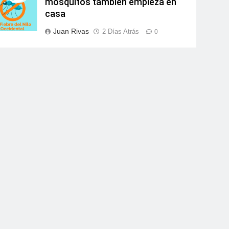
mosquitos también empieza en
casa
Juan Rivas
2 Días Atrás
0