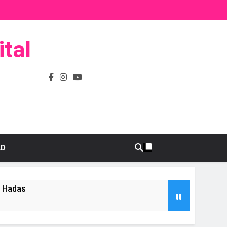
tal
AD
s Hadas