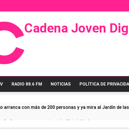
Cadena Joven Digi
 Radio Y Televisión
V
RADIO 88.6 FM
NOTICIAS
POLÍTICA DE PRIVACID
o arranca con más de 200 personas y ya mira al Jardín de la
ullo linense tras conquistar la élite del baloncesto