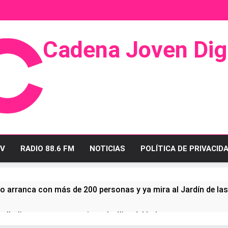
Cadena Joven Digi
 Radio Y Televisión
V
RADIO 88.6 FM
NOTICIAS
POLÍTICA DE PRIVACID
o arranca con más de 200 personas y ya mira al Jardín de la
ullo linense tras conquistar la élite del baloncesto