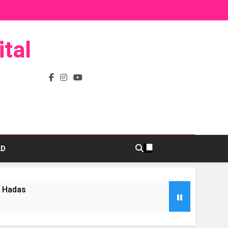
tal
AD
s Hadas