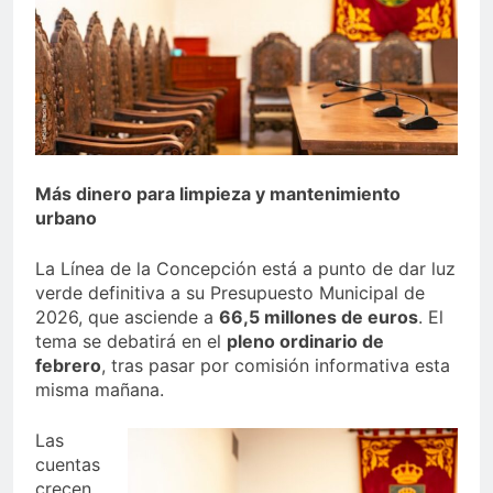
echa el cierre con éxito
rotundo
1 Semana Atrás
La Mancomunidad y el
Banco de Alimentos del
Campo de Gibraltar renuevan
1 Semana Atrás
su convenio de colaboración
Tráfico especial para
despedir la feria. Ojo si vas
a Santa Bárbara
2 Semanas Atrás
Más dinero para limpieza y mantenimiento
La feria se despide por todo
urbano
lo alto: Antonio José,
fuegos artificiales y música
2 Semanas Atrás
La Línea de la Concepción está a punto de dar luz
hasta el amanecer
verde definitiva a su Presupuesto Municipal de
2026, que asciende a
66,5 millones de euros
. El
tema se debatirá en el
pleno ordinario de
febrero
, tras pasar por comisión informativa esta
misma mañana.
Las
cuentas
crecen