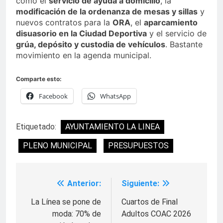
como el
servicio de ayuda a domicilio
, la
modificación de la ordenanza de mesas y sillas
y
nuevos contratos para la
ORA
, el
aparcamiento
disuasorio en la Ciudad Deportiva
y el servicio de
grúa, depósito y custodia de vehículos
. Bastante
movimiento en la agenda municipal.
Comparte esto:
Facebook
WhatsApp
Etiquetado:
AYUNTAMIENTO LA LINEA
PLENO MUNICIPAL
PRESUPUESTOS
Anterior:
Siguiente:
Navegación
de
La Línea se pone de
Cuartos de Final
moda: 70% de
Adultos COAC 2026
entradas