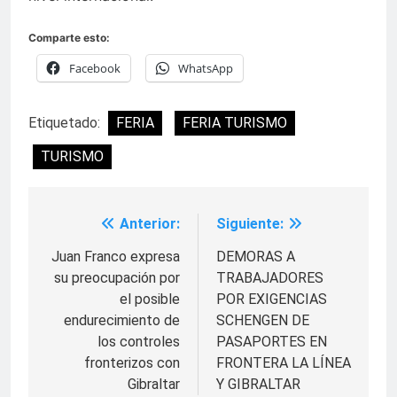
Comparte esto:
Facebook
WhatsApp
Etiquetado:
FERIA
FERIA TURISMO
TURISMO
Anterior:
Siguiente:
Navegación
de
Juan Franco expresa
DEMORAS A
su preocupación por
TRABAJADORES
entradas
el posible
POR EXIGENCIAS
endurecimiento de
SCHENGEN DE
los controles
PASAPORTES EN
fronterizos con
FRONTERA LA LÍNEA
Gibraltar
Y GIBRALTAR