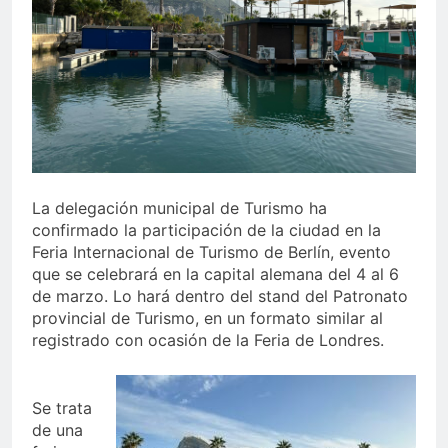
echa el cierre con éxito
rotundo
2 Semanas Atrás
La Mancomunidad y el
Banco de Alimentos del
Campo de Gibraltar renuevan
2 Semanas Atrás
su convenio de colaboración
Tráfico especial para
despedir la feria. Ojo si vas
a Santa Bárbara
2 Semanas Atrás
La feria se despide por todo
lo alto: Antonio José,
La delegación municipal de Turismo ha
fuegos artificiales y música
confirmado la participación de la ciudad en la
2 Semanas Atrás
hasta el amanecer
Feria Internacional de Turismo de Berlín, evento
que se celebrará en la capital alemana del 4 al 6
de marzo. Lo hará dentro del stand del Patronato
provincial de Turismo, en un formato similar al
registrado con ocasión de la Feria de Londres.
Se trata
de una