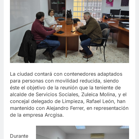
echa el cierre con éxito
rotundo
2 Semanas Atrás
La Mancomunidad y el Banco
de Alimentos del Campo de
Gibraltar renuevan su
2 Semanas Atrás
convenio de colaboración
Tráfico especial para
despedir la feria. Ojo si vas
a Santa Bárbara
2 Semanas Atrás
La feria se despide por todo
lo alto: Antonio José, fuegos
artificiales y música hasta el
2 Semanas Atrás
La ciudad contará con contenedores adaptados
amanecer
para personas con movilidad reducida, siendo
éste el objetivo de la reunión que la teniente de
alcalde de Servicios Sociales, Zuleica Molina, y el
concejal delegado de Limpieza, Rafael León, han
mantenido con Alejandro Ferrer, en representación
de la empresa Arcgisa.
Durante