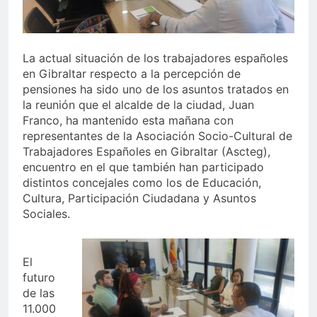
echa el cierre con éxito
rotundo
1 Semana Atrás
La Mancomunidad y el
Banco de Alimentos del
La actual situación de los trabajadores españoles
Campo de Gibraltar renuevan
1 Semana Atrás
en Gibraltar respecto a la percepción de
su convenio de colaboración
Tráfico especial para
pensiones ha sido uno de los asuntos tratados en
despedir la feria. Ojo si vas
la reunión que el alcalde de la ciudad, Juan
a Santa Bárbara
2 Semanas Atrás
Franco, ha mantenido esta mañana con
La feria se despide por todo
representantes de la Asociación Socio-Cultural de
lo alto: Antonio José,
Trabajadores Españoles en Gibraltar (Ascteg),
fuegos artificiales y música
2 Semanas Atrás
encuentro en el que también han participado
hasta el amanecer
distintos concejales como los de Educación,
Cultura, Participación Ciudadana y Asuntos
Sociales.
El
futuro
de las
11.000