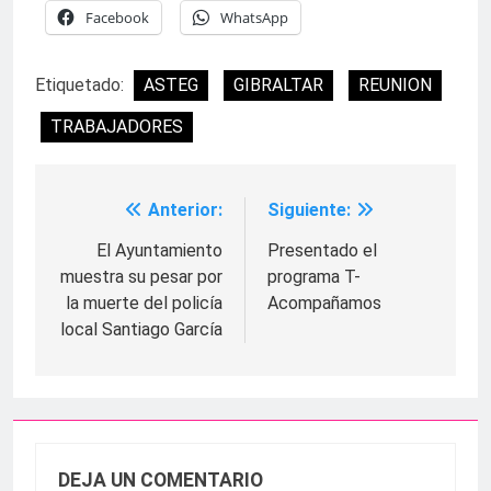
Facebook
WhatsApp
Etiquetado:
ASTEG
GIBRALTAR
REUNION
TRABAJADORES
Anterior:
Siguiente:
Navegación
de
El Ayuntamiento
Presentado el
muestra su pesar por
programa T-
entradas
la muerte del policía
Acompañamos
local Santiago García
DEJA UN COMENTARIO