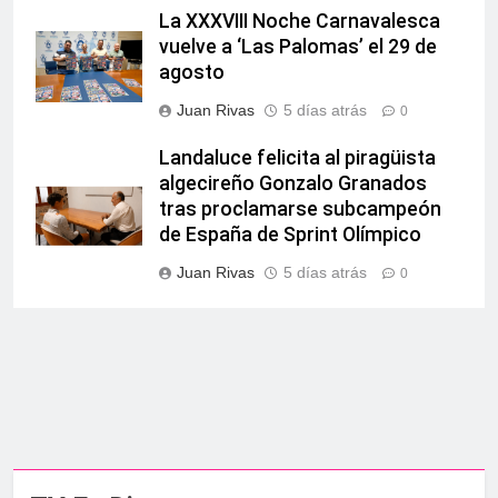
La XXXVIII Noche Carnavalesca
vuelve a ‘Las Palomas’ el 29 de
agosto
Juan Rivas
5 días atrás
0
Landaluce felicita al piragüista
algecireño Gonzalo Granados
tras proclamarse subcampeón
de España de Sprint Olímpico
Juan Rivas
5 días atrás
0