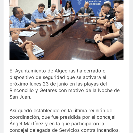
echa el cierre con éxito
rotundo
2 Semanas Atrás
La Mancomunidad y el
Banco de Alimentos del
Campo de Gibraltar renuevan
2 Semanas Atrás
su convenio de colaboración
Tráfico especial para
despedir la feria. Ojo si vas
a Santa Bárbara
2 Semanas Atrás
La feria se despide por todo
lo alto: Antonio José,
fuegos artificiales y música
2 Semanas Atrás
El Ayuntamiento de Algeciras ha cerrado el
hasta el amanecer
dispositivo de seguridad que se activará el
próximo lunes 23 de junio en las playas del
Rinconcillo y Getares con motivo de la Noche de
San Juan.
Así quedó establecido en la última reunión de
coordinación, que fue presidida por el concejal
Ángel Martínez y en la que participaron la
concejal delegada de Servicios contra Incendios,