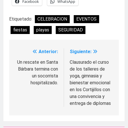
Facebook
WhatsApp
Etiquetado:
CELEBRACION
EVENTOS
fiestas
playas
SEGURIDAD
Anterior:
Siguiente:
Navegación
de
Un rescate en Santa
Clausurado el curso
Bárbara termina con
de los talleres de
entradas
un socorrista
yoga, gimnasia y
hospitalizado.
bienestar emocional
en los Cortijillos con
una convivencia y
entrega de diplomas