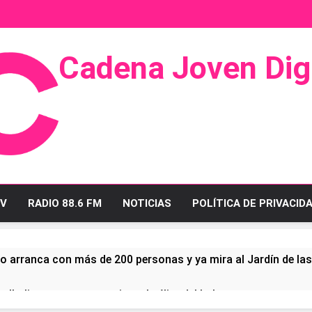
Cadena Joven Digi
 Radio Y Televisión
V
RADIO 88.6 FM
NOTICIAS
POLÍTICA DE PRIVACID
o arranca con más de 200 personas y ya mira al Jardín de la
ullo linense tras conquistar la élite del baloncesto