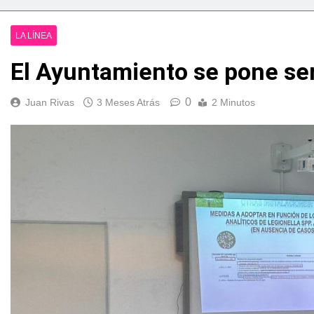
esidente de la APBA comprueban el avance de las obras de Alc
LA LÍNEA
e el circuito nacional de vóley playa tres estrellas y el C
El Ayuntamiento se pone seri
á el Campeonato de Europa de Beach Sprint 2026 con más de 1
0
Juan Rivas
3 Meses Atrás
2 Minutos
 lleva a cabo trabajos de mejora y mantenimiento en las zona
s 2026 echa el cierre con éxito rotundo
 el Banco de Alimentos del Campo de Gibraltar renuevan su
ara despedir la feria. Ojo si vas a Santa Bárbara
e por todo lo alto: Antonio José, fuegos artificiales y músic