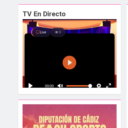
El alcalde y el pr
TV En Directo
1 Semana Atrás
Santa Bárbara acog
1 Semana Atrás
La Línea albergar
1 Semana Atrás
Parques y Jardines
2 Semanas Atrás
La Velada y Fiesta
2 Semanas Atrás
La Mancomunidad y
2 Semanas Atrás
Tráfico especial p
2 Semanas Atrás
La feria se despid
2 Semanas Atrás