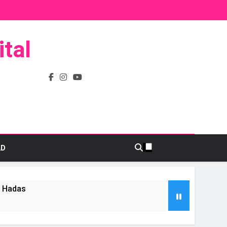
tal
AD
s Hadas