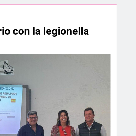
aidesa Marina Ocio y Shopping
ampeonato de España sub-19
o con la legionella
.200 deportistas de 30 países
s infantiles del Parque Feria
 convenio de colaboración
a hasta el amanecer