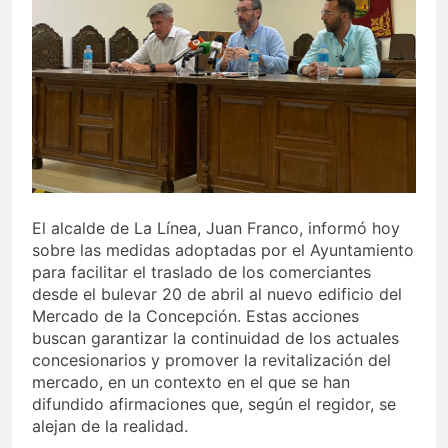
echa el cierre con éxito
rotundo
2 Semanas Atrás
La Mancomunidad y el
Banco de Alimentos del
Campo de Gibraltar renuevan
2 Semanas Atrás
su convenio de colaboración
Tráfico especial para
despedir la feria. Ojo si vas
a Santa Bárbara
2 Semanas Atrás
La feria se despide por todo
lo alto: Antonio José,
fuegos artificiales y música
El alcalde de La Línea, Juan Franco, informó hoy
2 Semanas Atrás
hasta el amanecer
sobre las medidas adoptadas por el Ayuntamiento
para facilitar el traslado de los comerciantes
desde el bulevar 20 de abril al nuevo edificio del
Mercado de la Concepción. Estas acciones
buscan garantizar la continuidad de los actuales
concesionarios y promover la revitalización del
mercado, en un contexto en el que se han
difundido afirmaciones que, según el regidor, se
alejan de la realidad.