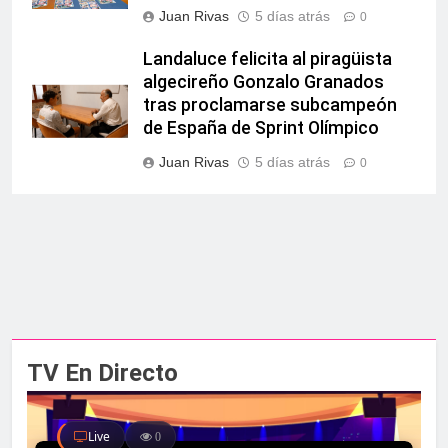
Juan Rivas
5 días atrás
0
Landaluce felicita al piragüista
algecireño Gonzalo Granados
tras proclamarse subcampeón
de España de Sprint Olímpico
Juan Rivas
5 días atrás
0
TV En Directo