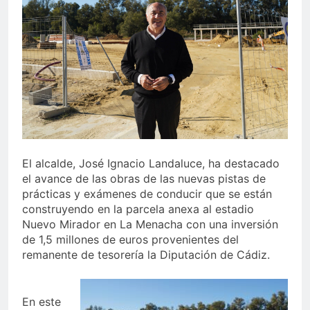
echa el cierre con éxito
rotundo
2 Semanas Atrás
La Mancomunidad y el
Banco de Alimentos del
Campo de Gibraltar renuevan
2 Semanas Atrás
su convenio de colaboración
Tráfico especial para
despedir la feria. Ojo si vas
a Santa Bárbara
2 Semanas Atrás
La feria se despide por todo
lo alto: Antonio José,
fuegos artificiales y música
2 Semanas Atrás
El alcalde, José Ignacio Landaluce, ha destacado
hasta el amanecer
el avance de las obras de las nuevas pistas de
prácticas y exámenes de conducir que se están
construyendo en la parcela anexa al estadio
Nuevo Mirador en La Menacha con una inversión
de 1,5 millones de euros provenientes del
remanente de tesorería la Diputación de Cádiz.
En este