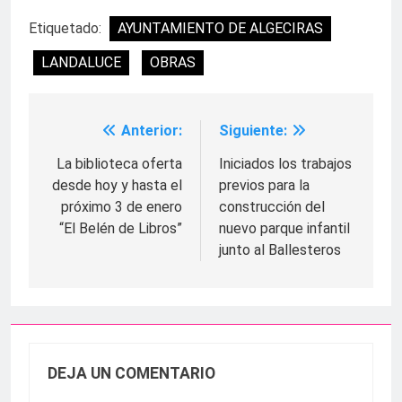
Etiquetado:
AYUNTAMIENTO DE ALGECIRAS
LANDALUCE
OBRAS
Anterior:
Siguiente:
Navegación
de
La biblioteca oferta
Iniciados los trabajos
desde hoy y hasta el
previos para la
entradas
próximo 3 de enero
construcción del
“El Belén de Libros”
nuevo parque infantil
junto al Ballesteros
DEJA UN COMENTARIO