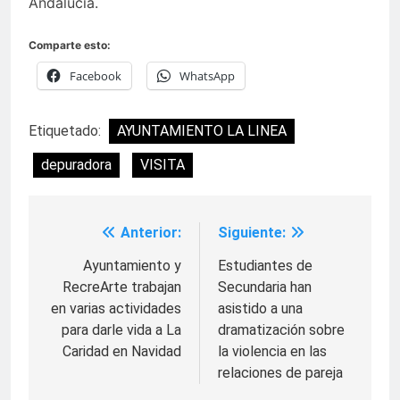
Andalucía.
Comparte esto:
Facebook
WhatsApp
Etiquetado:
AYUNTAMIENTO LA LINEA
depuradora
VISITA
Anterior:
Siguiente:
Navegación
de
Ayuntamiento y
Estudiantes de
RecreArte trabajan
Secundaria han
entradas
en varias actividades
asistido a una
para darle vida a La
dramatización sobre
Caridad en Navidad
la violencia en las
relaciones de pareja