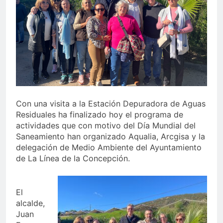
echa el cierre con éxito
rotundo
2 Semanas Atrás
La Mancomunidad y el
Banco de Alimentos del
Campo de Gibraltar renuevan
2 Semanas Atrás
su convenio de colaboración
Tráfico especial para
despedir la feria. Ojo si vas
a Santa Bárbara
2 Semanas Atrás
La feria se despide por todo
lo alto: Antonio José,
Con una visita a la Estación Depuradora de Aguas
fuegos artificiales y música
Residuales ha finalizado hoy el programa de
2 Semanas Atrás
hasta el amanecer
actividades que con motivo del Día Mundial del
Saneamiento han organizado Aqualia, Arcgisa y la
delegación de Medio Ambiente del Ayuntamiento
de La Línea de la Concepción.
El
alcalde,
Juan