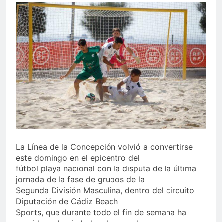
echa el cierre con éxito
rotundo
1 Semana Atrás
La Mancomunidad y el
Banco de Alimentos del
Campo de Gibraltar renuevan
1 Semana Atrás
su convenio de colaboración
Tráfico especial para
despedir la feria. Ojo si vas
a Santa Bárbara
2 Semanas Atrás
La feria se despide por todo
lo alto: Antonio José,
fuegos artificiales y música
2 Semanas Atrás
hasta el amanecer
La Línea de la Concepción volvió a convertirse
este domingo en el epicentro del
fútbol playa nacional con la disputa de la última
jornada de la fase de grupos de la
Segunda División Masculina, dentro del circuito
Diputación de Cádiz Beach
Sports, que durante todo el fin de semana ha