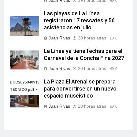
Juan Rivas
19 horas atrás
0
Las playas de La Línea
registraron 17 rescates y 56
asistencias en julio
Juan Rivas
20 horas atrás
0
La Línea ya tiene fechas para el
Carnaval de la Concha Fina 2027
Juan Rivas
20 horas atrás
0
La Plaza El Arenal se prepara
DOC20260409135851PROYECTO
para convertirse en un nuevo
TECNICO.pdf -
espacio museístico
60
Juan Rivas
20 horas atrás
0