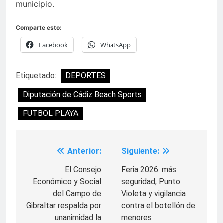
municipio.
Comparte esto:
Facebook
WhatsApp
Etiquetado:
DEPORTES
Diputación de Cádiz Beach Sports
FUTBOL PLAYA
Anterior:
Siguiente:
Navegación
de
El Consejo
Feria 2026: más
Económico y Social
seguridad, Punto
entradas
del Campo de
Violeta y vigilancia
Gibraltar respalda por
contra el botellón de
unanimidad la
menores