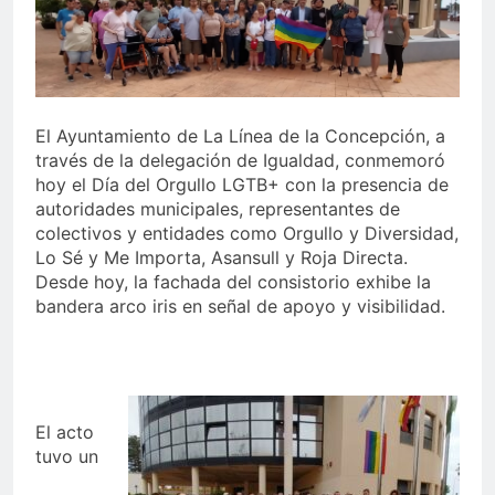
echa el cierre con éxito
rotundo
1 Semana Atrás
La Mancomunidad y el
Banco de Alimentos del
Campo de Gibraltar renuevan
1 Semana Atrás
su convenio de colaboración
Tráfico especial para
El Ayuntamiento de La Línea de la Concepción, a
despedir la feria. Ojo si vas
través de la delegación de Igualdad, conmemoró
a Santa Bárbara
hoy el Día del Orgullo LGTB+ con la presencia de
2 Semanas Atrás
La feria se despide por todo
autoridades municipales, representantes de
lo alto: Antonio José,
colectivos y entidades como Orgullo y Diversidad,
fuegos artificiales y música
Lo Sé y Me Importa, Asansull y Roja Directa.
2 Semanas Atrás
hasta el amanecer
Desde hoy, la fachada del consistorio exhibe la
bandera arco iris en señal de apoyo y visibilidad.
El acto
tuvo un