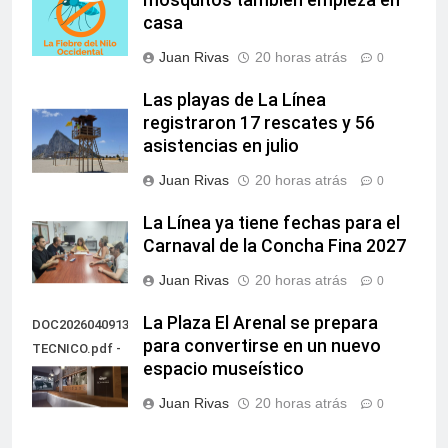
mosquitos también empieza en
casa
Juan Rivas
20 horas atrás
0
Las playas de La Línea
registraron 17 rescates y 56
asistencias en julio
Juan Rivas
20 horas atrás
0
La Línea ya tiene fechas para el
Carnaval de la Concha Fina 2027
Juan Rivas
20 horas atrás
0
La Plaza El Arenal se prepara
DOC20260409135851PROYECTO
para convertirse en un nuevo
TECNICO.pdf -
espacio museístico
60
Juan Rivas
20 horas atrás
0