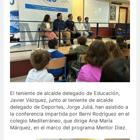
echa el cierre con éxito
rotundo
2 Semanas Atrás
La Mancomunidad y el
Banco de Alimentos del
Campo de Gibraltar renuevan
2 Semanas Atrás
su convenio de colaboración
Tráfico especial para
despedir la feria. Ojo si vas
a Santa Bárbara
2 Semanas Atrás
La feria se despide por todo
lo alto: Antonio José,
fuegos artificiales y música
2 Semanas Atrás
hasta el amanecer
El teniente de alcalde delegado de Educación,
Javier Vázquez, junto al teniente de alcalde
delegado de Deportes, Jorge Juliá, han asistido a
la conferencia impartida por Berni Rodríguez en el
colegio Mediterráneo, que dirige Ana María
Márquez, en el marco del programa Mentor Diez.