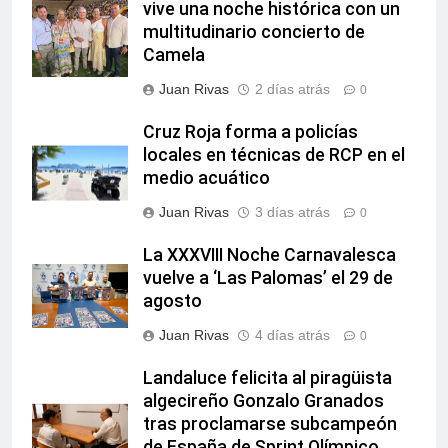
vive una noche histórica con un
multitudinario concierto de
Camela
Juan Rivas
2 días atrás
0
Cruz Roja forma a policías
locales en técnicas de RCP en el
medio acuático
Juan Rivas
3 días atrás
0
La XXXVIII Noche Carnavalesca
vuelve a ‘Las Palomas’ el 29 de
agosto
Juan Rivas
4 días atrás
0
Landaluce felicita al piragüista
algecireño Gonzalo Granados
tras proclamarse subcampeón
de España de Sprint Olímpico