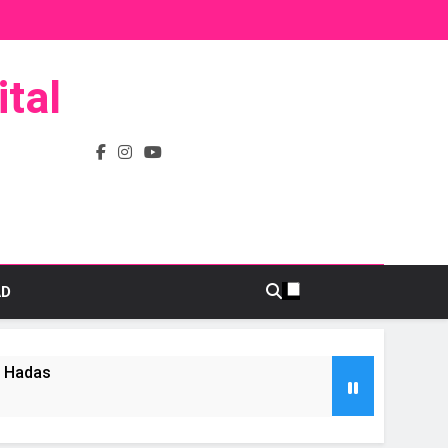
tal
AD
s Hadas