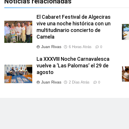
Noticias relacionadas
El Cabaret Festival de Algeciras
vive una noche histórica con un
multitudinario concierto de
Camela
Juan Rivas
6 Horas Atrás
0
La XXXVIII Noche Carnavalesca
vuelve a ‘Las Palomas’ el 29 de
agosto
Juan Rivas
2 Días Atrás
0