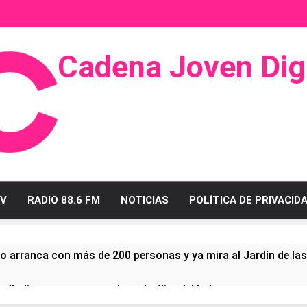
Cadena Joven Digi
 Radio Y Televisión
V
RADIO 88.6 FM
NOTICIAS
POLÍTICA DE PRIVACID
o arranca con más de 200 personas y ya mira al Jardín de la
ullo linense tras conquistar la élite del baloncesto