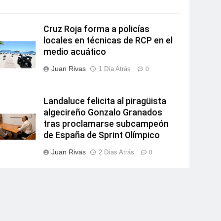
Cruz Roja forma a policías
locales en técnicas de RCP en el
medio acuático
Juan Rivas
1 Día Atrás
0
Landaluce felicita al piragüista
algecireño Gonzalo Granados
tras proclamarse subcampeón
de España de Sprint Olímpico
Juan Rivas
2 Días Atrás
0