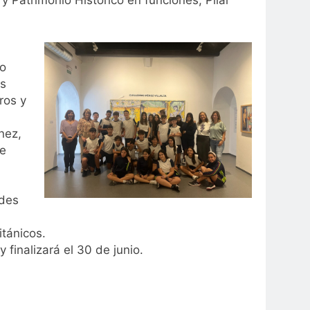
co
as
ros y
nez,
de
ades
itánicos.
finalizará el 30 de junio.