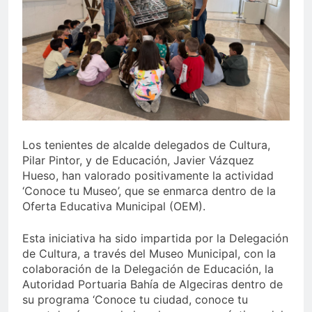
echa el cierre con éxito
rotundo
1 Semana Atrás
La Mancomunidad y el
Banco de Alimentos del
Campo de Gibraltar renuevan
1 Semana Atrás
su convenio de colaboración
Tráfico especial para
despedir la feria. Ojo si vas
a Santa Bárbara
2 Semanas Atrás
La feria se despide por todo
lo alto: Antonio José,
Los tenientes de alcalde delegados de Cultura,
fuegos artificiales y música
Pilar Pintor, y de Educación, Javier Vázquez
2 Semanas Atrás
hasta el amanecer
Hueso, han valorado positivamente la actividad
‘Conoce tu Museo’, que se enmarca dentro de la
Oferta Educativa Municipal (OEM).
Esta iniciativa ha sido impartida por la Delegación
de Cultura, a través del Museo Municipal, con la
colaboración de la Delegación de Educación, la
Autoridad Portuaria Bahía de Algeciras dentro de
su programa ‘Conoce tu ciudad, conoce tu