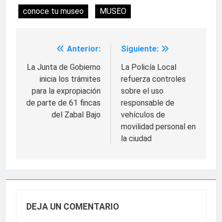
conoce tu museo
MUSEO
Anterior:
Siguiente:
Navegación
de
La Junta de Gobierno
La Policía Local
inicia los trámites
refuerza controles
entradas
para la expropiación
sobre el uso
de parte de 61 fincas
responsable de
del Zabal Bajo
vehículos de
movilidad personal en
la ciudad
DEJA UN COMENTARIO