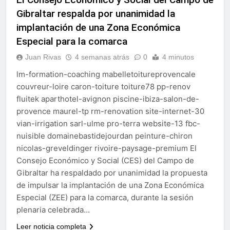
echa el cierre con éxito
Gibraltar respalda por unanimidad la
rotundo
1 Semana Atrás
implantación de una Zona Económica
La Mancomunidad y el
Banco de Alimentos del
Especial para la comarca
Campo de Gibraltar renuevan
1 Semana Atrás
Juan Rivas
4 semanas atrás
0
4 minutos
su convenio de colaboración
Tráfico especial para
despedir la feria. Ojo si vas
lm-formation-coaching mabelletoitureprovencale
a Santa Bárbara
2 Semanas Atrás
couvreur-loire caron-toiture toiture78 pp-renov
La feria se despide por todo
fluitek aparthotel-avignon piscine-ibiza-salon-de-
lo alto: Antonio José,
provence maurel-tp rm-renovation site-internet-30
fuegos artificiales y música
2 Semanas Atrás
vian-irrigation sarl-ulme pro-terra website-13 fbc-
hasta el amanecer
nuisible domainebastidejourdan peinture-chiron
nicolas-greveldinger rivoire-paysage-premium El
Consejo Económico y Social (CES) del Campo de
Gibraltar ha respaldado por unanimidad la propuesta
de impulsar la implantación de una Zona Económica
Especial (ZEE) para la comarca, durante la sesión
plenaria celebrada…
Leer noticia completa