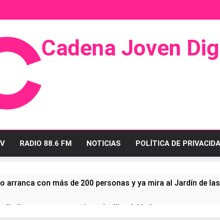
Cadena Joven Digi
 Radio Y Televisión
V
RADIO 88.6 FM
NOTICIAS
POLÍTICA DE PRIVACID
o arranca con más de 200 personas y ya mira al Jardín de la
ullo linense tras conquistar la élite del baloncesto