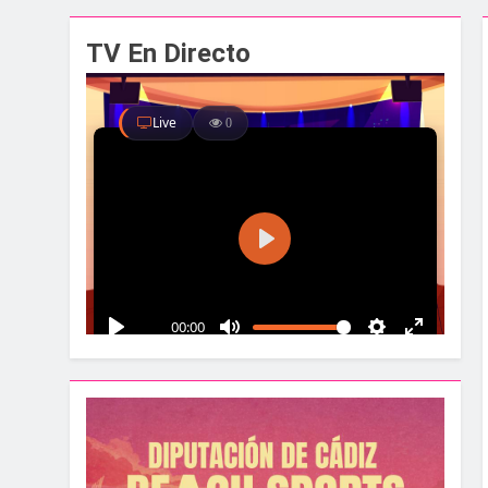
El alcalde y el pr
TV En Directo
2 Semanas Atrás
Santa Bárbara acog
2 Semanas Atrás
La Línea albergar
2 Semanas Atrás
Parques y Jardines
2 Semanas Atrás
La Velada y Fiesta
2 Semanas Atrás
La Mancomunidad y
2 Semanas Atrás
Tráfico especial p
2 Semanas Atrás
La feria se despid
2 Semanas Atrás