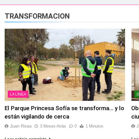
esidente de la APBA comprueban el avance de las obras de Alc
TRANSFORMACION
e el circuito nacional de vóley playa tres estrellas y el C
á el Campeonato de Europa de Beach Sprint 2026 con más de 1
 lleva a cabo trabajos de mejora y mantenimiento en las zona
s 2026 echa el cierre con éxito rotundo
 el Banco de Alimentos del Campo de Gibraltar renuevan su
LA LÍNEA
ara despedir la feria. Ojo si vas a Santa Bárbara
El Parque Princesa Sofía se transforma… y lo
Ob
están vigilando de cerca
ci
e por todo lo alto: Antonio José, fuegos artificiales y músic
Juan Rivas
J
3 Meses Atrás
0
1 Minutos