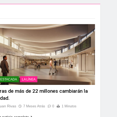
aidesa Marina Ocio y Shopping
ampeonato de España sub-19
.200 deportistas de 30 países
s infantiles del Parque Feria
 convenio de colaboración
DESTACADA
LA LÍNEA
ras de más de 22 millones cambiarán la
udad.
a hasta el amanecer
uan Rivas
7 Meses Atrás
0
1 Minutos