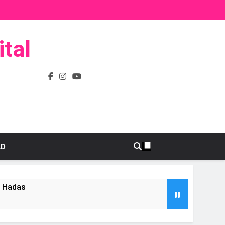
tal
AD
s Hadas