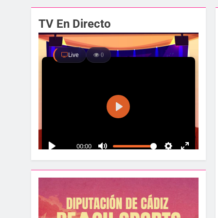
El alcalde y el pr
TV En Directo
2 Semanas Atrás
Santa Bárbara acog
2 Semanas Atrás
La Línea albergar
2 Semanas Atrás
Parques y Jardines
2 Semanas Atrás
La Velada y Fiesta
2 Semanas Atrás
La Mancomunidad y
2 Semanas Atrás
Tráfico especial pa
2 Semanas Atrás
La feria se despide
2 Semanas Atrás