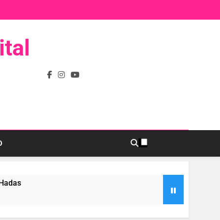
tal
D
 Hadas