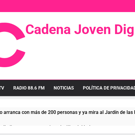
Cadena Joven Digi
 Radio Y Televisión
TV
RADIO 88.6 FM
NOTICIAS
POLÍTICA DE PRIVACIDA
o arranca con más de 200 personas y ya mira al Jardín de las
llo linense tras conquistar la élite del baloncesto