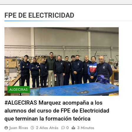
esidente de la APBA comprueban el avance de las obras de Alc
FPE DE ELECTRICIDAD
e el circuito nacional de vóley playa tres estrellas y el Cam
á el Campeonato de Europa de Beach Sprint 2026 con más de 1.
 lleva a cabo trabajos de mejora y mantenimiento en las zonas
s 2026 echa el cierre con éxito rotundo
 el Banco de Alimentos del Campo de Gibraltar renuevan su 
ALGECIRAS
ra despedir la feria. Ojo si vas a Santa Bárbara
#ALGECIRAS Marquez acompaña a los
alumnos del curso de FPE de Electricidad
 por todo lo alto: Antonio José, fuegos artificiales y música h
que terminan la formación teórica
Juan Rivas
2 Años Atrás
0
3 Minutos