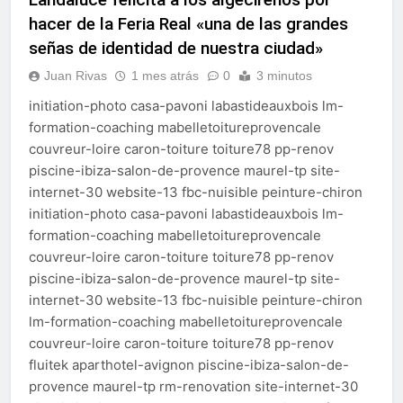
echa el cierre con éxito
hacer de la Feria Real «una de las grandes
rotundo
2 Semanas Atrás
señas de identidad de nuestra ciudad»
La Mancomunidad y el
Banco de Alimentos del
Juan Rivas
1 mes atrás
0
3 minutos
Campo de Gibraltar renuevan
2 Semanas Atrás
su convenio de colaboración
initiation-photo casa-pavoni labastideauxbois lm-
Tráfico especial para
despedir la feria. Ojo si vas
formation-coaching mabelletoitureprovencale
a Santa Bárbara
couvreur-loire caron-toiture toiture78 pp-renov
2 Semanas Atrás
La feria se despide por todo
piscine-ibiza-salon-de-provence maurel-tp site-
lo alto: Antonio José,
internet-30 website-13 fbc-nuisible peinture-chiron
fuegos artificiales y música
2 Semanas Atrás
initiation-photo casa-pavoni labastideauxbois lm-
hasta el amanecer
formation-coaching mabelletoitureprovencale
couvreur-loire caron-toiture toiture78 pp-renov
piscine-ibiza-salon-de-provence maurel-tp site-
internet-30 website-13 fbc-nuisible peinture-chiron
lm-formation-coaching mabelletoitureprovencale
couvreur-loire caron-toiture toiture78 pp-renov
fluitek aparthotel-avignon piscine-ibiza-salon-de-
provence maurel-tp rm-renovation site-internet-30