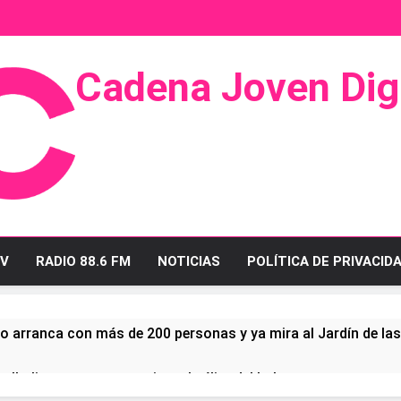
Cadena Joven Digi
 Radio Y Televisión
V
RADIO 88.6 FM
NOTICIAS
POLÍTICA DE PRIVACID
o arranca con más de 200 personas y ya mira al Jardín de la
ullo linense tras conquistar la élite del baloncesto