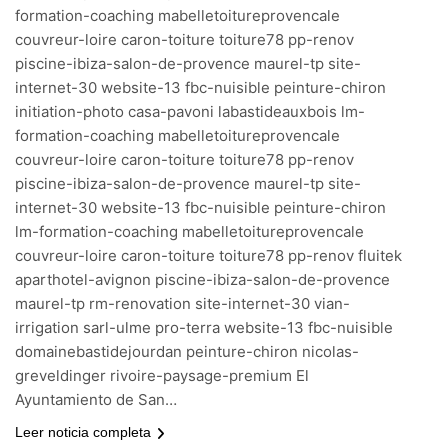
formation-coaching mabelletoitureprovencale
couvreur-loire caron-toiture toiture78 pp-renov
piscine-ibiza-salon-de-provence maurel-tp site-
internet-30 website-13 fbc-nuisible peinture-chiron
initiation-photo casa-pavoni labastideauxbois lm-
formation-coaching mabelletoitureprovencale
couvreur-loire caron-toiture toiture78 pp-renov
piscine-ibiza-salon-de-provence maurel-tp site-
internet-30 website-13 fbc-nuisible peinture-chiron
lm-formation-coaching mabelletoitureprovencale
couvreur-loire caron-toiture toiture78 pp-renov fluitek
aparthotel-avignon piscine-ibiza-salon-de-provence
maurel-tp rm-renovation site-internet-30 vian-
irrigation sarl-ulme pro-terra website-13 fbc-nuisible
domainebastidejourdan peinture-chiron nicolas-
greveldinger rivoire-paysage-premium El
Ayuntamiento de San…
Leer noticia completa