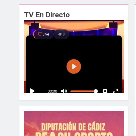
El alcalde y el pr
TV En Directo
1 Semana Atrás
Santa Bárbara acog
1 Semana Atrás
La Línea albergar
1 Semana Atrás
Parques y Jardines
2 Semanas Atrás
La Velada y Fiesta
2 Semanas Atrás
La Mancomunidad y
2 Semanas Atrás
Tráfico especial p
2 Semanas Atrás
La feria se despid
2 Semanas Atrás