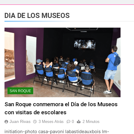
esidente de la APBA comprueban el avance de las obras de Alc
DIA DE LOS MUSEOS
e el circuito nacional de vóley playa tres estrellas y el C
á el Campeonato de Europa de Beach Sprint 2026 con más de 1
 lleva a cabo trabajos de mejora y mantenimiento en las zona
s 2026 echa el cierre con éxito rotundo
 el Banco de Alimentos del Campo de Gibraltar renuevan su
SAN ROQUE
ara despedir la feria. Ojo si vas a Santa Bárbara
San Roque conmemora el Día de los Museos
con visitas de escolares
e por todo lo alto: Antonio José, fuegos artificiales y músic
Juan Rivas
3 Meses Atrás
0
2 Minutos
initiation-photo casa-pavoni labastideauxbois lm-