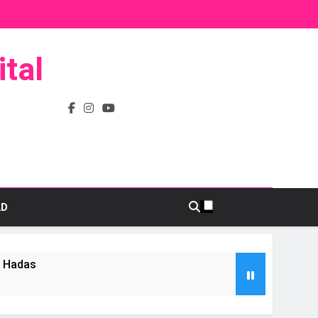
tal
AD
s Hadas