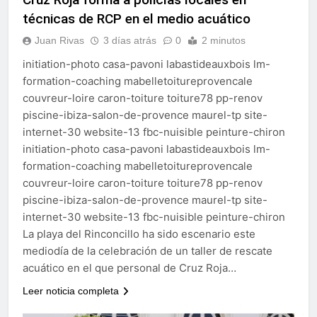
echa el cierre con éxito
técnicas de RCP en el medio acuático
rotundo
2 Semanas Atrás
La Mancomunidad y el
Juan Rivas
3 días atrás
0
2 minutos
Banco de Alimentos del
initiation-photo casa-pavoni labastideauxbois lm-
Campo de Gibraltar renuevan
2 Semanas Atrás
su convenio de colaboración
formation-coaching mabelletoitureprovencale
Tráfico especial para
couvreur-loire caron-toiture toiture78 pp-renov
despedir la feria. Ojo si vas
a Santa Bárbara
piscine-ibiza-salon-de-provence maurel-tp site-
2 Semanas Atrás
internet-30 website-13 fbc-nuisible peinture-chiron
La feria se despide por todo
lo alto: Antonio José,
initiation-photo casa-pavoni labastideauxbois lm-
fuegos artificiales y música
2 Semanas Atrás
formation-coaching mabelletoitureprovencale
hasta el amanecer
couvreur-loire caron-toiture toiture78 pp-renov
piscine-ibiza-salon-de-provence maurel-tp site-
internet-30 website-13 fbc-nuisible peinture-chiron
La playa del Rinconcillo ha sido escenario este
mediodía de la celebración de un taller de rescate
acuático en el que personal de Cruz Roja…
Leer noticia completa