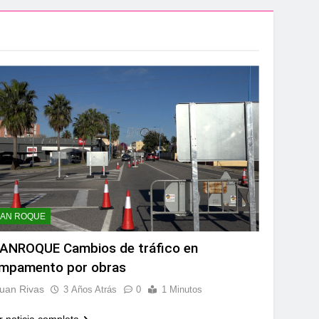
aidesa Marina Ocio y Shopping
ampeonato de España sub-19
.200 deportistas de 30 países
s infantiles del Parque Feria
 convenio de colaboración
SAN ROQUE
ANROQUE Cambios de tráfico en
mpamento por obras
a hasta el amanecer
uan Rivas
3 Años Atrás
0
1 Minutos