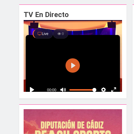
El alcalde y el pr
TV En Directo
1 Semana Atrás
Santa Bárbara acog
1 Semana Atrás
La Línea albergar
1 Semana Atrás
Parques y Jardines
2 Semanas Atrás
La Velada y Fiesta
2 Semanas Atrás
La Mancomunidad y
2 Semanas Atrás
Tráfico especial p
2 Semanas Atrás
La feria se despid
2 Semanas Atrás