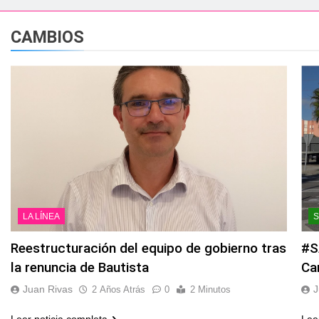
esidente de la APBA comprueban el avance de las obras de Alc
CAMBIOS
e el circuito nacional de vóley playa tres estrellas y el C
á el Campeonato de Europa de Beach Sprint 2026 con más de 1
 lleva a cabo trabajos de mejora y mantenimiento en las zona
s 2026 echa el cierre con éxito rotundo
 el Banco de Alimentos del Campo de Gibraltar renuevan su
LA LÍNEA
ara despedir la feria. Ojo si vas a Santa Bárbara
Reestructuración del equipo de gobierno tras
#S
la renuncia de Bautista
Ca
e por todo lo alto: Antonio José, fuegos artificiales y músic
Juan Rivas
J
2 Años Atrás
0
2 Minutos