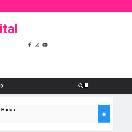
tal
AD
s Hadas