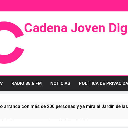
Cadena Joven Digi
 Radio Y Televisión
V
RADIO 88.6 FM
NOTICIAS
POLÍTICA DE PRIVACID
o arranca con más de 200 personas y ya mira al Jardín de la
ullo linense tras conquistar la élite del baloncesto