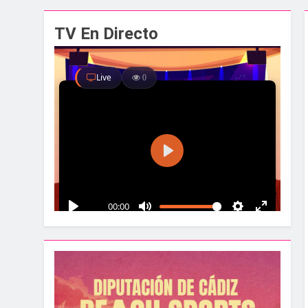
El alcalde y el pr
TV En Directo
1 Semana Atrás
Santa Bárbara acog
1 Semana Atrás
La Línea albergar
1 Semana Atrás
Parques y Jardines
2 Semanas Atrás
La Velada y Fiesta
2 Semanas Atrás
La Mancomunidad y
2 Semanas Atrás
Tráfico especial p
2 Semanas Atrás
La feria se despid
2 Semanas Atrás